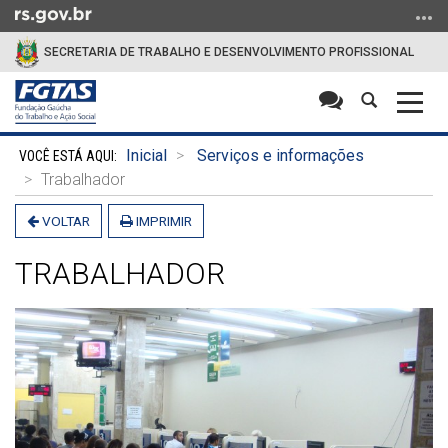
Ir
para
SECRETARIA DE TRABALHO E DESENVOLVIMENTO PROFISSIONAL
o
conteúdo
Abrir
Alter
Ir
a
a
para
Início
busca
nave
o
Inicial
Serviços e informações
do
menu
Trabalhador
conteúdo
Ir
VOLTAR
IMPRIMIR
para
a
TRABALHADOR
busca