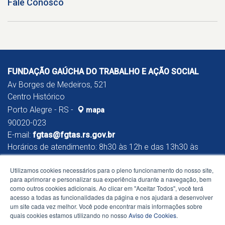
Fale Conosco
FUNDAÇÃO GAÚCHA DO TRABALHO E AÇÃO SOCIAL
Av Borges de Medeiros, 521
Centro Histórico
Porto Alegre - RS -
mapa
90020-023
E-mail:
fgtas@fgtas.rs.gov.br
Horários de atendimento: 8h30 às 12h e das 13h30 às
17h
Utilizamos cookies necessários para o pleno funcionamento do nosso site,
para aprimorar e personalizar sua experiência durante a navegação, bem
como outros cookies adicionais. Ao clicar em "Aceitar Todos", você terá
acesso a todas as funcionalidades da página e nos ajudará a desenvolver
um site cada vez melhor. Você pode encontrar mais informações sobre
quais cookies estamos utilizando no nosso
Aviso de Cookies
.