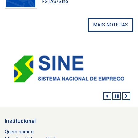
FGTAS/Sine
Divulgação
MAIS NOTÍCIAS
ANTERIOR
PAUSAR
PRÓ
Institucional
Quem somos