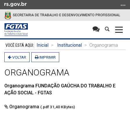
Ir
para
SECRETARIA DE TRABALHO E DESENVOLVIMENTO PROFISSIONAL
o
conteúdo
Abrir
Alter
Ir
a
a
para
Início
busca
nave
o
Inicial
Institucional
Organograma
do
menu
conteúdo
VOLTAR
IMPRIMIR
Ir
para
ORGANOGRAMA
a
busca
Organograma FUNDAÇÃO GAÚCHA DO TRABALHO E
AÇÃO SOCIAL - FGTAS
Organograma
(.pdf 31,40 KBytes)