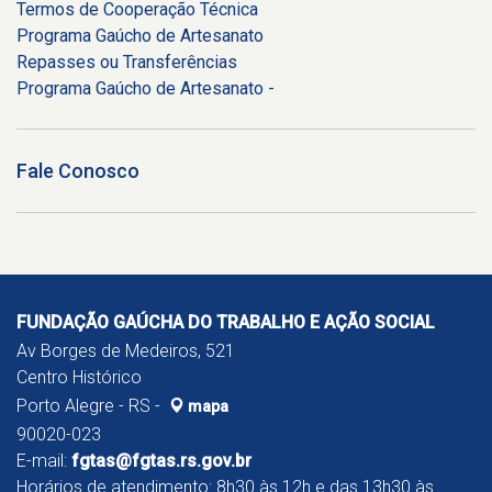
Termos de Cooperação Técnica
Programa Gaúcho de Artesanato
Repasses ou Transferências
Programa Gaúcho de Artesanato -
Fale Conosco
FUNDAÇÃO GAÚCHA DO TRABALHO E AÇÃO SOCIAL
Av Borges de Medeiros, 521
Centro Histórico
Porto Alegre - RS -
mapa
90020-023
E-mail:
fgtas@fgtas.rs.gov.br
Horários de atendimento: 8h30 às 12h e das 13h30 às