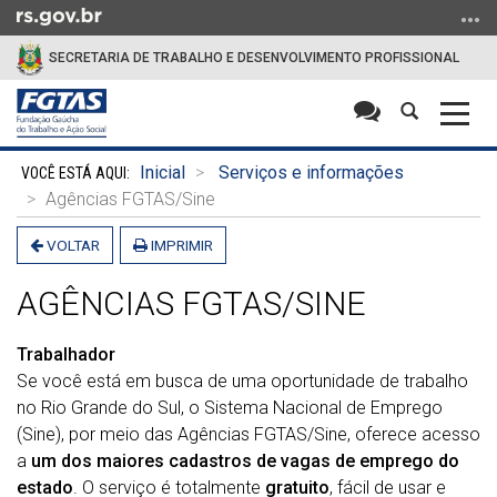
Ir
para
SECRETARIA DE TRABALHO E DESENVOLVIMENTO PROFISSIONAL
o
conteúdo
Abrir
Alter
Ir
a
a
para
Início
busca
nave
o
Inicial
Serviços e informações
do
menu
Agências FGTAS/Sine
conteúdo
Ir
VOLTAR
IMPRIMIR
para
a
AGÊNCIAS FGTAS/SINE
busca
Trabalhador
Se você está em busca de uma oportunidade de trabalho
no Rio Grande do Sul, o Sistema Nacional de Emprego
(Sine), por meio das Agências FGTAS/Sine, oferece acesso
a
um dos maiores cadastros de vagas de emprego do
estado
. O serviço é totalmente
gratuito
, fácil de usar e