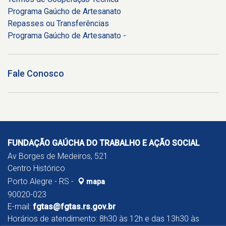
Programa Gaúcho de Artesanato
Repasses ou Transferências
Programa Gaúcho de Artesanato -
Fale Conosco
FUNDAÇÃO GAÚCHA DO TRABALHO E AÇÃO SOCIAL
Av Borges de Medeiros, 521
Centro Histórico
Porto Alegre - RS -
mapa
90020-023
E-mail:
fgtas@fgtas.rs.gov.br
Horários de atendimento: 8h30 às 12h e das 13h30 às